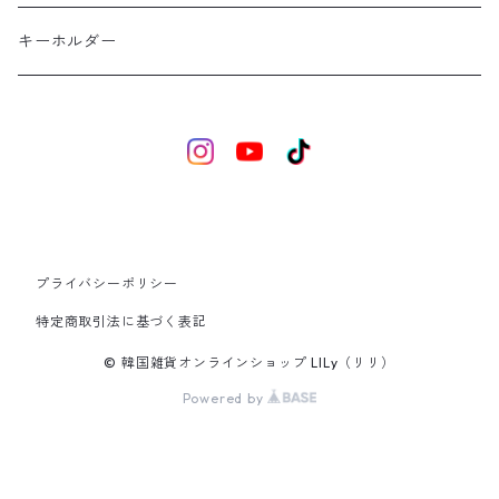
ビーズ・パーツ
ハート
キーホルダー
スター
ビーズ
リボン
プライバシーポリシー
リップケース
特定商取引法に基づく表記
© 韓国雑貨オンラインショップ LILy（リリ）
Powered by