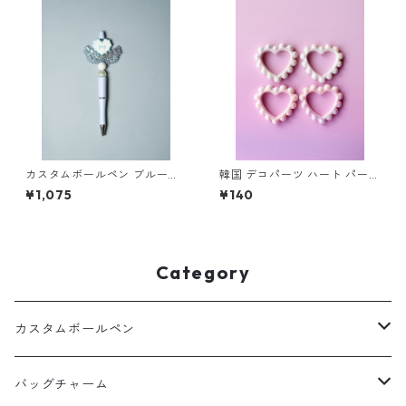
カスタムボールペン ブルーハ
韓国 デコパーツ ハート パール
ート
オーロラ ビーズ カスタムペン
¥1,075
¥140
用 1個
Category
カスタムボールペン
ボールペン
バッグチャーム